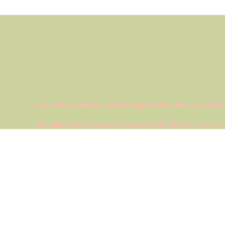
Les points-clés de l’accompagnement dans ce secteu
Conduire un diagnostic complet et pertinent,
tenant c
qui interviennent dans un cadre contraint par nature.