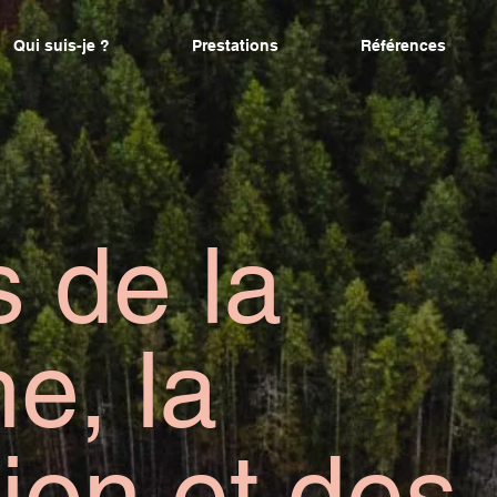
Qui suis-je ?
Prestations
Références
 de la
e, la
tion et des